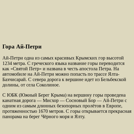
Гора Ай-Петри
Ай-Петри одна из самых красивых Крымских гор высотой
1234 метра. С греческого языка название горы переводится
как «Святой Петр» и названа в честь апостола Петра. На
автомобиле на Ай-Петри можно попасть по трассе Ялта-
Бахчисарай. С севера дорога к вершине идет из Бельбекской
долины, от села Соколиное.
С ЮБК (Южный Берег Крыма) на вершину горы проведена
канатная дорога — Мисхор — Сосновый Бор — Ай-Петри с
одним из самым длинных безопорных пролётов в Европе,
протяженностью 1670 метров. С горы открывается прекрасная
панорама на берег Чёрного моря и Ялту.