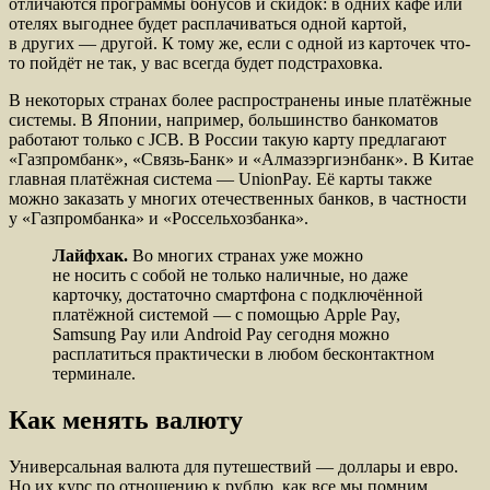
отличаются программы бонусов и скидок: в одних кафе или
отелях выгоднее будет расплачиваться одной картой,
в других — другой. К тому же, если с одной из карточек что-
то пойдёт не так, у вас всегда будет подстраховка.
В некоторых странах более распространены иные платёжные
системы. В Японии, например, большинство банкоматов
работают только с JСB. В России такую карту предлагают
«Газпромбанк», «Связь-Банк» и «Алмазэргиэнбанк». В Китае
главная платёжная система — UnionPay. Её карты также
можно заказать у многих отечест­венных банков, в частности
у «Газпромбанка» и «Россельхозбанка».
Лайфхак.
Во многих странах уже можно
не носить с собой не только наличные, но даже
карточку, достаточно смартфона с подключённой
платёжной системой — с помощью Apple Pay,
Samsung Pay или Android Pay сегодня можно
расплатиться практически в любом бесконтактном
терминале.
Как менять валюту
Универсальная валюта для путешествий — доллары и евро.
Но их курс по отношению к рублю, как все мы помним,