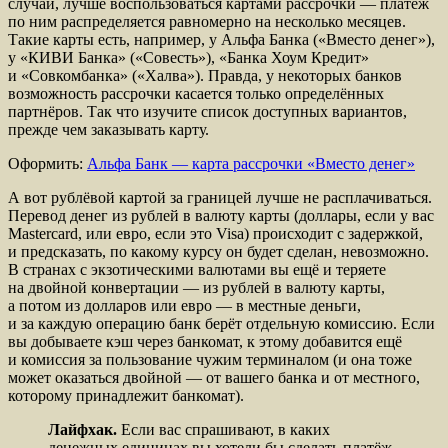
случай, лучше воспользоваться картами рассрочки — платёж
по ним распределяется равномерно на несколько месяцев.
Такие карты есть, например, у Альфа Банка («Вместо денег»),
у «КИВИ Банка» («Совесть»), «Банка Хоум Кредит»
и «Совкомбанка» («Халва»). Правда, у некоторых банков
возможность рассрочки касается только определённых
партнёров. Так что изучите список доступных вариантов,
прежде чем заказывать карту.
Оформить:
Альфа Банк — карта рассрочки «Вместо денег»
А вот рублёвой картой за границей лучше не расплачиваться.
Перевод денег из рублей в валюту карты (доллары, если у вас
Mastercard, или евро, если это Visa) происходит с задержкой,
и предсказать, по какому курсу он будет сделан, невозможно.
В странах с экзотическими валютами вы ещё и теряете
на двойной конвертации — из рублей в валюту карты,
а потом из долларов или евро — в местные деньги,
и за каждую операцию банк берёт отдельную комиссию. Если
вы добываете кэш через банкомат, к этому добавится ещё
и комиссия за пользование чужим терминалом (и она тоже
может оказаться двойной — от вашего банка и от местного,
которому принадлежит банкомат).
Лайфхак.
Если вас спрашивают, в каких
денежных единицах вы хотели бы сделать платёж,