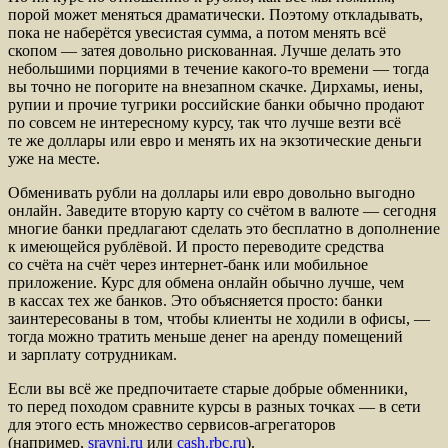
порой может меняться драматически. Поэтому откладывать,
пока не наберётся увесистая сумма, а потом менять всё
скопом — затея довольно рискованная. Лучше делать это
небольшими порциями в течение какого-то времени — тогда
вы точно не погорите на внезапном скачке. Дирхамы, иены,
рупии и прочие тугрики российские банки обычно продают
по совсем не интересному курсу, так что лучше везти всё
те же доллары или евро и менять их на экзотические деньги
уже на месте.
Обменивать рубли на доллары или евро довольно выгодно
онлайн. Заведите вторую карту со счётом в валюте — сегодня
многие банки предлагают сделать это бесплатно в дополнение
к имеющейся рублёвой. И просто переводите средства
со счёта на счёт через интернет-банк или мобильное
приложение. Курс для обмена онлайн обычно лучше, чем
в кассах тех же банков. Это объясняется просто: банки
заинтересованы в том, чтобы клиенты не ходили в офисы, —
тогда можно тратить меньше денег на аренду помещений
и зарплату сотрудникам.
Если вы всё же предпочитаете старые добрые обменники,
то перед походом сравните курсы в разных точках — в сети
для этого есть множество сервисов-агрегаторов
(например,
sravni.ru
или
cash.rbc.ru
).