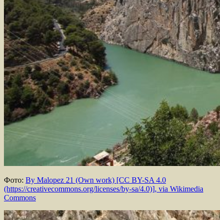
Фото:
By Malopez 21 (Own work) [CC BY-SA 4.0
(https://creativecommons.org/licenses/by-sa/4.0)], via Wikimedia
Commons