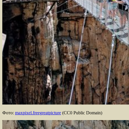
Фото:
maxpixel.freegreatpicture
(CC0 Public Domain)