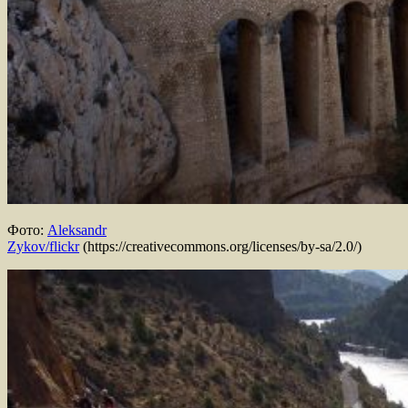
Фото:
Aleksandr
Zykov/flickr
(https://creativecommons.org/licenses/by-sa/2.0/)