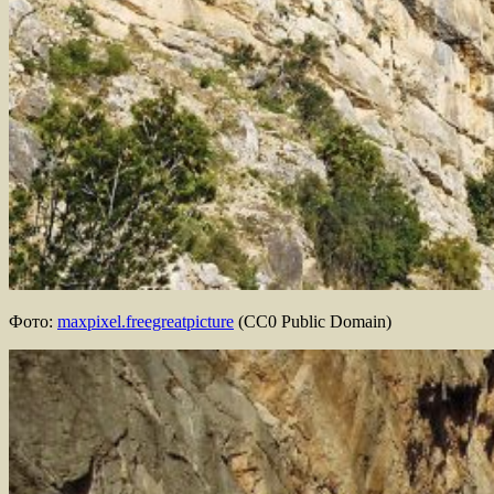
Фото:
maxpixel.freegreatpicture
(CC0 Public Domain)