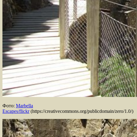
Фото:
Marbella
Escapes/flickr
(https://creativecommons.org/publicdomain/zero/1.0/)