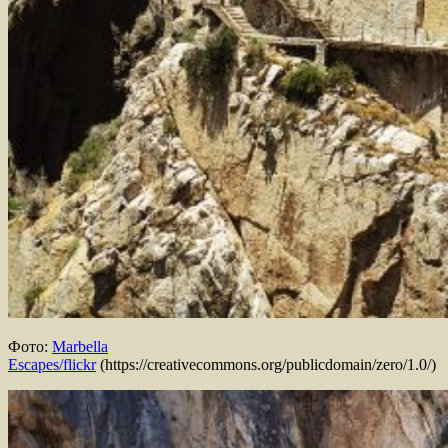
Фото:
Marbella
Escapes/flickr
(https://creativecommons.org/publicdomain/zero/1.0/)