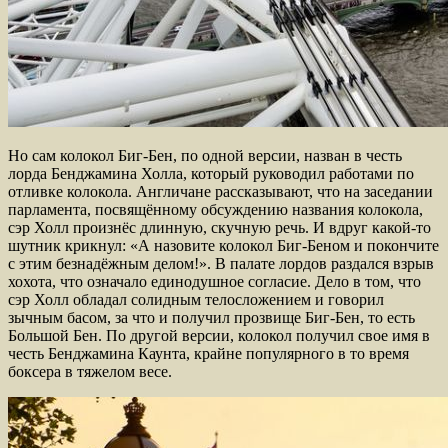
Но сам колокол Биг-Бен, по одной версии, назван в честь
лорда Бенджамина Холла, который руководил работами по
отливке колокола. Англичане рассказывают, что на заседании
парламента, посвящённому обсуждению названия колокола,
сэр Холл произнёс длинную, скучную речь. И вдруг какой-то
шутник крикнул: «А назовите колокол Биг-Беном и покончите
с этим безнадёжным делом!». В палате лордов раздался взрыв
хохота, что означало единодушное согласие. Дело в том, что
сэр Холл обладал солидным телосложением и говорил
зычным басом, за что и получил прозвище Биг-Бен, то есть
Большой Бен. По другой версии, колокол получил свое имя в
честь Бенджамина Каунта, крайне популярного в то время
боксера в тяжелом весе.