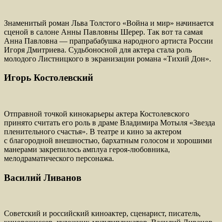
Знаменитый роман Льва Толстого «Война и мир» начинается
сценой в салоне Анны Павловны Шерер. Так вот та самая
Анна Павловна — прапрабабушка народного артиста России
Игоря Дмитриева. Судьбоносной для актера стала роль
молодого Листницкого в экранизации романа «Тихий Дон».
Игорь Костолевский
Отправной точкой кинокарьеры актера Костолевского
принято считать его роль в драме Владимира Мотыля «Звезда
пленительного счастья». В театре и кино за актером
с благородной внешностью, бархатным голосом и хорошими
манерами закрепилось амплуа героя-любовника,
мелодраматического персонажа.
Василий Ливанов
Советский и российский киноактер, сценарист, писатель,