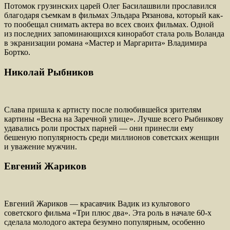
Потомок грузинских царей Олег Басилашвили прославился
благодаря съемкам в фильмах Эльдара Рязанова, который как-
то пообещал снимать актера во всех своих фильмах. Одной
из последних запоминающихся киноработ стала роль Воланда
в экранизации романа «Мастер и Маргарита» Владимира
Бортко.
Николай Рыбников
Слава пришла к артисту после полюбившейся зрителям
картины «Весна на Заречной улице». Лучше всего Рыбникову
удавались роли простых парней — они принесли ему
бешеную популярность среди миллионов советских женщин
и уважение мужчин.
Евгений Жариков
Евгений Жариков — красавчик Вадик из культового
советского фильма «Три плюс два». Эта роль в начале 60-х
сделала молодого актера безумно популярным, особенно