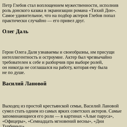
Петр Глебов стал воплощением мужественности, исполнив
роль донского казака в экранизации романа «Тихий Дон».
Самое удивительное, что на подбор актеров Глебов попал
практически случайно — его привел друг.
Олег Даль
Герои Олега Даля узнаваемы и своеобразны, им присущи
интеллигентность и остроумие. Актер был чрезвычайно
требователен к себе и разборчив при выборе ролей,
он никогда не соглашался на работу, которая ему была
не по душе.
Василий Лановой
Выходец из простой крестьянской семьи, Василий Лановой
сумел стать одним из самых ярких советских актеров. Самые
запоминающиеся его роли — в картинах «Алые паруса»,
«Офицеры», «Семнадцать мгновений весны», «Дни
Турбиных».