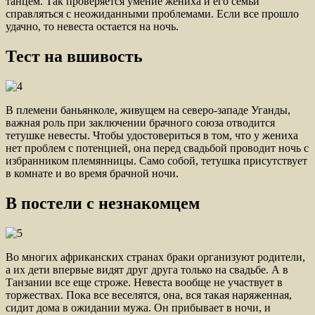
танцем. Так проверяется умение жениха и его семьи
справляться с неожиданными проблемами. Если все прошло
удачно, то невеста остается на ночь.
Тест на вшивость
В племени баньянколе, живущем на северо-западе Уганды,
важная роль при заключении брачного союза отводится
тетушке невесты. Чтобы удостовериться в том, что у жениха
нет проблем с потенцией, она перед свадьбой проводит ночь с
избранником племянницы. Само собой, тетушка присутствует
в комнате и во время брачной ночи.
В постели с незнакомцем
Во многих африканских странах браки организуют родители,
а их дети впервые видят друг друга только на свадьбе. А в
Танзании все еще строже. Невеста вообще не участвует в
торжествах. Пока все веселятся, она, вся такая наряженная,
сидит дома в ожидании мужа. Он прибывает в ночи, и