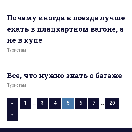
Почему иногда в поезде лучше
ехать в плацкартном вагоне, а
не в купе
Туристам
Все, что нужно знать о багаже
Туристам
«
1
…
3
4
5
6
7
…
20
»