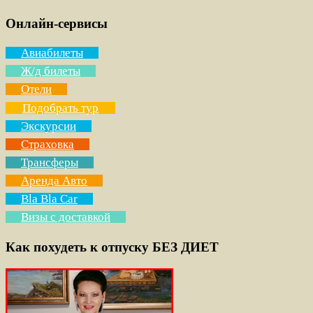
Онлайн-сервисы
Авиабилеты
Ж/д билеты
Отели
Подобрать тур
Экскурсии
Страховка
Трансферы
Аренда Авто
Bla Bla Car
Визы с доставкой
Как похудеть к отпуску БЕЗ ДИЕТ