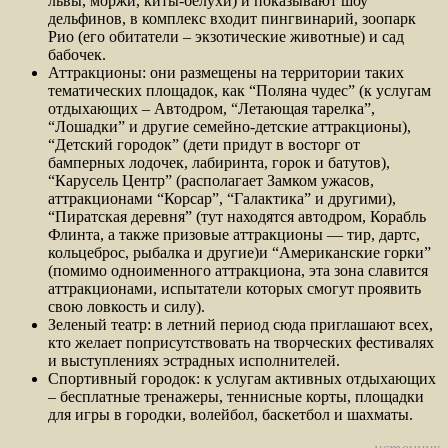
львы, моржи, киты-белухи) и показывают шоу
дельфинов, в комплекс входит пингвинарий, зоопарк
Рио (его обитатели – экзотические животные) и сад
бабочек.
Аттракционы: они размещены на территории таких
тематических площадок, как “Поляна чудес” (к услугам
отдыхающих – Автодром, “Летающая тарелка”,
“Лошадки” и другие семейно-детские аттракционы),
“Детский городок” (дети придут в восторг от
бамперных лодочек, лабиринта, горок и батутов),
“Карусель Центр” (располагает Замком ужасов,
аттракционами “Корсар”, “Галактика” и другими),
“Пиратская деревня” (тут находятся автодром, Корабль
Флинта, а также призовые аттракционы — тир, дартс,
кольцеброс, рыбалка и другие)и “Американские горки”
(помимо одноименного аттракциона, эта зона славится
аттракционами, испытатели которых смогут проявить
свою ловкость и силу).
Зеленый театр: в летний период сюда приглашают всех,
кто желает поприсутствовать на творческих фестивалях
и выступлениях эстрадных исполнителей.
Спортивный городок: к услугам активных отдыхающих
– бесплатные тренажеры, теннисные корты, площадки
для игры в городки, волейбол, баскетбол и шахматы.