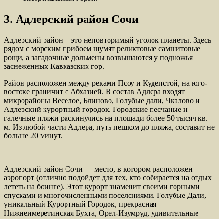
3. Адлерский район Сочи
Адлерский район – это неповторимый уголок планеты. Здесь
рядом с морским прибоем шумят реликтовые самшитовые
рощи, а загадочные дольмены возвышаются у подножья
заснеженных Кавказских гор.
Район расположен между реками Псоу и Кудепстой, на юго-
востоке граничит с Абхазией. В состав Адлера входят
микрорайоны Веселое, Блиново, Голубые дали, Чкалово и
Адлерский курортный городок. Городские песчаные и
галечные пляжи раскинулись на площади более 50 тысяч кв.
м. Из любой части Адлера, путь пешком до пляжа, составит не
больше 20 минут.
Адлерский район Сочи — место, в котором расположен
аэропорт (отлично подойдет для тех, кто собирается на отдых
лететь на боинге). Этот курорт знаменит своими горными
спусками и многочисленными поселениями. Голубые Дали,
уникальный Курортный Городок, прекрасная
Нижнеимеретинская Бухта, Орел-Изумруд, удивительные