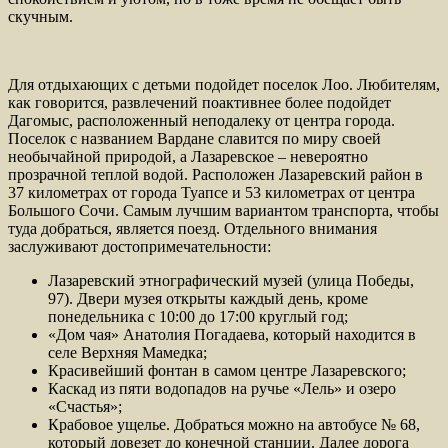
скучным.
Для отдыхающих с детьми подойдет поселок Лоо. Любителям,
как говорится, развлечений поактивнее более подойдет
Дагомыс, расположенный неподалеку от центра города.
Поселок с названием Вардане славится по миру своей
необычайной природой, а Лазаревское – невероятно
прозрачной теплой водой. Расположен Лазаревский район в
37 километрах от города Туапсе и 53 километрах от центра
Большого Сочи. Самым лучшим вариантом транспорта, чтобы
туда добраться, является поезд. Отдельного внимания
заслуживают достопримечательности:
Лазаревский этнографический музей (улица Победы,
97). Двери музея открыты каждый день, кроме
понедельника с 10:00 до 17:00 круглый год;
«Дом чая» Анатолия Погадаева, который находится в
селе Верхняя Мамедка;
Красивейший фонтан в самом центре Лазаревского;
Каскад из пяти водопадов на ручье «Лель» и озеро
«Счастья»;
Крабовое ущелье. Добраться можно на автобусе № 68,
который довезет до конечной станции. Далее дорога