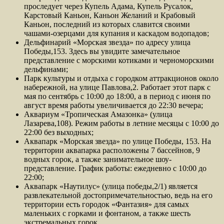
проследует через Купель Адама, Купель Русалок,
Карстовый Каньон, Каньон Желаний и Крабовый
Каньон, последний из которых славится своими
чашами-озерцами для купания и каскадом водопадов;
Дельфинарий «Морская звезда» по адресу улица
Победы,153. Здесь вы увидите замечательное
представление с морскими котиками и черноморскими
дельфинами;
Парк культуры и отдыха с городком аттракционов около
набережной, на улице Павлова,2. Работает этот парк с
мая по сентябрь с 10:00 до 18:00, а в период с июня по
август время работы увеличивается до 22:30 вечера;
Аквариум «Тропическая Амазонка» (улица
Лазарева,108). Режим работы в летние месяцы с 10:00 до
22:00 без выходных;
Аквапарк «Морская звезда» по улице Победы, 153. На
территории аквапарка расположены 7 бассейнов, 9
водных горок, а также занимательное шоу-
представление. График работы: ежедневно с 10:00 до
22:00;
Аквапарк «Наутилус» (улица победы,2/1) является
развлекательной достопримечательностью, ведь на его
территории есть городок «Фантазия» для самых
маленьких с горками и фонтаном, а также шесть
экстремальных горок.