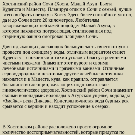
Хостинский район Сочи (Хоста, Малый Ахун, Быхта,
Кудепста и Мацеста). Планируя отдых в Сочи с семьей, лучше
всего выбрать поездку в Хосту. Здесь более спокойно и уютно,
да и до Сочи всего 20 километров. Любителям
завораживающих пейзажей подойдет Малый Ахуна, в
котором находится потрясающая, стилизованная под
старинную башню смотровая площадка Сочи.
Для отдыхающих, желающих большую часть своего отпуска
провести под солнцем у воды, отличным вариантом станет
Кудепсту – спокойный и тихий уголок с благоустроенными
чистыми пляжами. Знаменит этот курорт и своими
лечебными источниками и грязевыми ваннами. Отличные
сероводородные и некоторые другие лечебные источники
находятся и в Мацесте, куда, как правило, отправляется
большинство женщин, желающих подправить свое
гинекологическое здоровье. Хостинский район Сочи знаменит
своими водопадами: водопады в Агурском ущелье, водопады
«Змейка» реки Дикарка. Кристально-чистая вода бурных рек
срывается с вершин и находит успокоение в озерах.
В Хостинском районе расположено просто огромное
количество достопримечательностей, которые придутся по