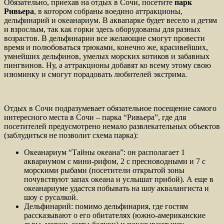
Обязательно, приехав на отдых в Сочи, посетите
парк
Ривьера
, в котором собраны воедино аттракционы,
дельфинарий и океанариум. В аквапарке будет весело и детям
и взрослым, так как горки здесь оборудованы для разных
возрастов. В дельфинарии все желающие смогут провести
время и полюбоваться трюками, конечно же, красивейших,
умнейших дельфинов, умелых морских котиков и забавных
пингвинов. Ну, а аттракционы добавят ко всему этому свою
изюминку и смогут порадовать любителей экстрима.
Отдых в Сочи подразумевает обязательное посещение самого
интересного места в Сочи – парка “Ривьера”, где для
посетителей предусмотрено немало развлекательных объектов
(заблудиться не позволит схема парка):
Океанариум “Тайны океана”: он располагает 1
аквариумом с мини-рифом, 2 с пресноводными и 7 с
морскими рыбами (посетители открытой зоны
почувствуют запах океана и услышат прибой). А еще в
океанариуме удастся побывать на шоу аквалангиста и
шоу с русалкой.
Дельфинарий: помимо дельфинария, где гостям
рассказывают о его обитателях (южно-американские