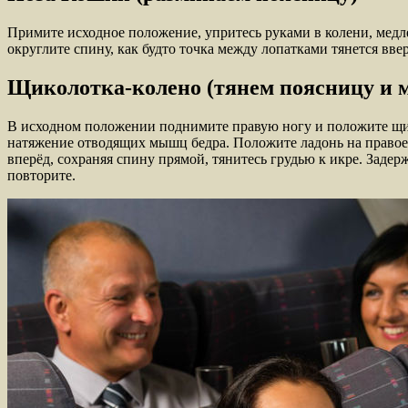
Примите исходное положение, упритесь руками в колени, медлен
округлите спину, как будто точка между лопатками тянется вве
Щиколотка-колено (тянем поясницу и 
В исходном положении поднимите правую ногу и положите щико
натяжение отводящих мышц бедра. Положите ладонь на правое к
вперёд, сохраняя спину прямой, тянитесь грудью к икре. Задер
повторите.