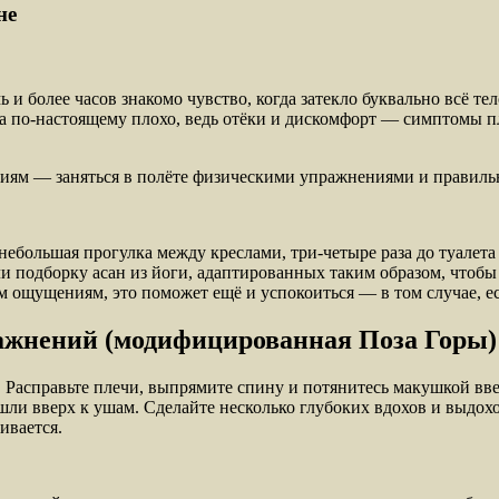
не
 и более часов знакомо чувство, когда затекло буквально всё тел
, а по-настоящему плохо, ведь отёки и дискомфорт — симптомы 
ниям — заняться в полёте физическими упражнениями и правил
небольшая прогулка между креслами, три-четыре раза до туалета и
или подборку асан из йоги, адаптированных таким образом, чтоб
 ощущениям, это поможет ещё и успокоиться — в том случае, ес
ажнений (модифицированная Поза Горы)
у. Расправьте плечи, выпрямите спину и потянитесь макушкой вв
ушли вверх к ушам. Сделайте несколько глубоких вдохов и выдох
ивается.