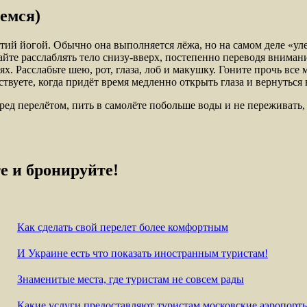
емся)
тий йогой. Обычно она выполняется лёжа, но на самом деле «ул
йте расслаблять тело снизу-вверх, постепенно переводя внимание
ях. Расслабьте шею, рот, глаза, лоб и макушку. Гоните прочь вс
вуете, когда придёт время медленно открыть глаза и вернуться 
перелётом, пить в самолёте побольше воды и не переживать, что
е и бронируйте!
Как сделать свой перелет более комфортным
И Украине есть что показать иностранным туристам!
Знаменитые места, где туристам не совсем рады
Какие услуги предоставляют туристам московские аэропорт