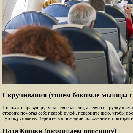
Скручивания (тянем боковые мышцы 
Положите правую руку на левое колено, а левую на ручку крес
сторону, помогая себе правой рукой, поверните шею, чтобы пос
чуточку сильнее. Вернитесь в исходное положение и повторите
Поза Кошки (разминаем поясницу)