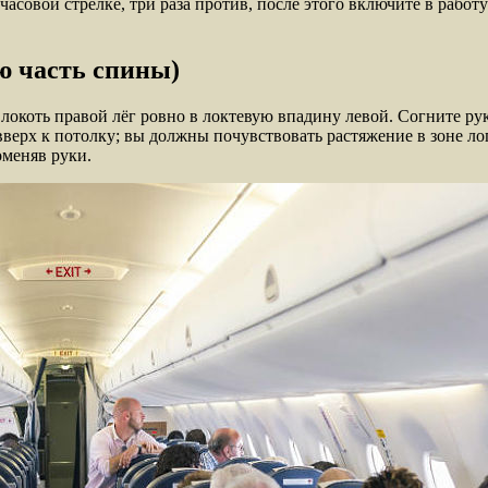
часовой стрелке, три раза против, после этого включите в рабо
ю часть спины)
локоть правой лёг ровно в локтевую впадину левой. Согните руки
вверх к потолку; вы должны почувствовать растяжение в зоне ло
оменяв руки.