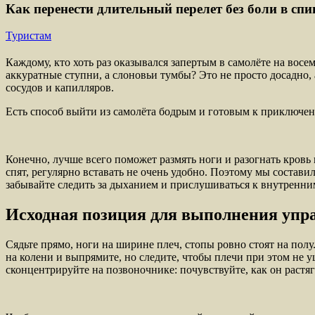
Как перенести длительный перелет без боли в спи
Туристам
Каждому, кто хоть раз оказывался запертым в самолёте на восемь
аккуратные ступни, а слоновьи тумбы? Это не просто досадно
сосудов и капилляров.
Есть способ выйти из самолёта бодрым и готовым к приключе
Конечно, лучше всего поможет размять ноги и разогнать кровь 
спят, регулярно вставать не очень удобно. Поэтому мы состав
забывайте следить за дыханием и прислушиваться к внутренним
Исходная позиция для выполнения упр
Сядьте прямо, ноги на ширине плеч, стопы ровно стоят на пол
на колени и выпрямите, но следите, чтобы плечи при этом не 
сконцентрируйте на позвоночнике: почувствуйте, как он растяг