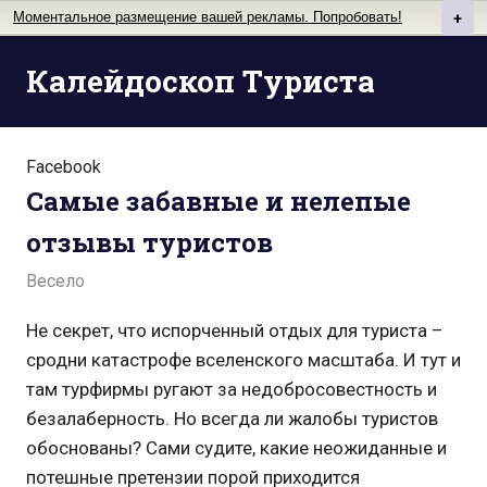
Моментальное размещение вашей рекламы. Попробовать!
+
Перейти
Калейдоскоп Туриста
к
содержимому
Facebook
Самые забавные и нелепые
отзывы туристов
Весело
Не секрет, что испорченный отдых для туриста –
сродни катастрофе вселенского масштаба. И тут и
там турфирмы ругают за недобросовестность и
безалаберность. Но всегда ли жалобы туристов
обоснованы? Сами судите, какие неожиданные и
потешные претензии порой приходится