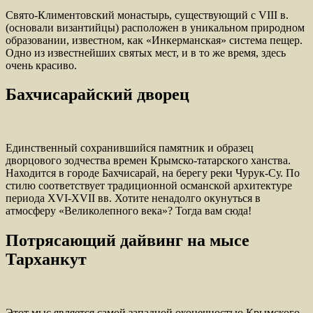
Свято-Климентовский монастырь, существующий с VIII в.
(основали византийцы) расположен в уникальном природном
образовании, известном, как «Инкерманская» система пещер.
Одно из известнейших святых мест, и в то же время, здесь
очень красиво.
Бахчисарайский дворец
Единственный сохранившийся памятник и образец
дворцового зодчества времен Крымско-татарского ханства.
Находится в городе Бахчисарай, на берегу реки Чурук-Су. По
стилю соответствует традиционной османской архитектуре
периода XVI-XVII вв. Хотите ненадолго окунуться в
атмосферу «Великолепного века»? Тогда вам сюда!
Потрясающий дайвинг на мысе
Тарханкут
Этот мыс является самой западной оконечностью Крымского