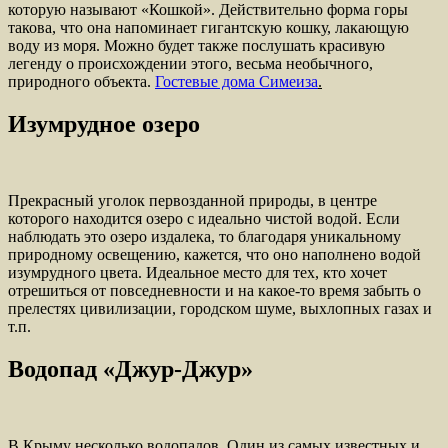
которую называют «Кошкой». Действительно форма горы
такова, что она напоминает гигантскую кошку, лакающую
воду из моря. Можно будет также послушать красивую
легенду о происхождении этого, весьма необычного,
природного объекта.
Гостевые дома Симеиза
.
Изумрудное озеро
Прекрасный уголок первозданной природы, в центре
которого находится озеро с идеально чистой водой. Если
наблюдать это озеро издалека, то благодаря уникальному
природному освещению, кажется, что оно наполнено водой
изумрудного цвета. Идеальное место для тех, кто хочет
отрешиться от повседневности и на какое-то время забыть о
прелестях цивилизации, городском шуме, выхлопных газах и
т.п.
Водопад «Джур-Джур»
В Крыму несколько водопадов. Один из самых известных и