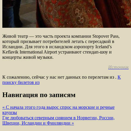
Живой театр — это часть проекта компании Stopover Pass,
который призывает потребителей летать с пересадкой в
Исландии. Для этого в исландском аэропорту Iceland’s
Keflavik International Airport устраивают стендап-шоу и
концерты живой музыки.
Источник
К сожалению, сейчас у нас нет данных по перелетам из .
К
поиску билетов из
Навигация по записям
« С начала этого года вырос спрос на морские и речные
круизы
Где любоваться северным сиянием в Норвегии, России,
Швеции, Исландии и Финляндии »