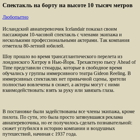
Спектакль на борту на высоте 10 тысяч метров
Любопытно
Исландский авиаперевозчик Icelandair показал своим
пассажирам 10-часовой спектакль с членами экипажа и
несколькими профессиональными актерами. Так компания
отметила 80-летний юбилей.
Шоу прошло во время трансатлантического перелета из
лондонского Хитроу в Нью-Йорк. Трехактную пьесу Ahead of
Time представили стюарды, которые в свободное время
обучались у группы иммерсивного театра Gideon Reeling. В
иммерсивных спектаклях нет привычной сцены, зрители
полностью вовлечены в сюжет, а актеры могут с ними
взаимодействовать: взять за руку или завязать глаза.
В постановке были задействованы все члены экипажа, кроме
пилота. По сути, это была просто затянувшаяся реклама
авиаперевозчика, но ее получилось сделать познавательной:
сюжет углубился в историю компании и воздушных
путешествий, начиная с 1937 года.